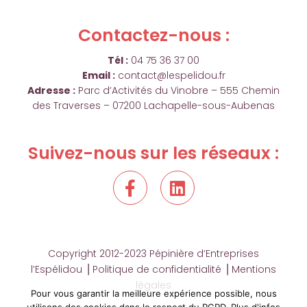
Contactez-nous :
Tél :
04 75 36 37 00
Email :
contact@lespelidou.fr
Adresse :
Parc d’Activités du Vinobre – 555 Chemin
des Traverses – 07200 Lachapelle-sous-Aubenas
Suivez-nous sur les réseaux :
F
L
a
i
c
n
e
k
b
e
Copyright 2012-2023 Pépinière d’Entreprises
o
d
l’Espélidou ⎟
Politique de confidentialité
⎟
Mentions
o
i
légales
k
n
Pour vous garantir la meilleure expérience possible, nous
Plan du site