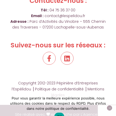
Contactez-nous :
Tél :
04 75 36 37 00
Email :
contact@lespelidou.fr
Adresse :
Parc d’Activités du Vinobre – 555 Chemin
des Traverses – 07200 Lachapelle-sous-Aubenas
Suivez-nous sur les réseaux :
F
L
a
i
c
n
e
k
b
e
Copyright 2012-2023 Pépinière d’Entreprises
o
d
l’Espélidou ⎟
Politique de confidentialité
⎟
Mentions
o
i
légales
k
n
Pour vous garantir la meilleure expérience possible, nous
utilisons des cookies dans le respect du RGPD. Plus d'infos
Plan du site
-
dans notre politique de confidentialité.
f
Site réalisé avec
en Ardèche par L'Agence D