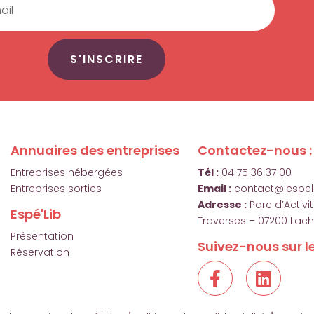
S'INSCRIRE
Annuaires des entreprises
Contactez-nous :
Entreprises hébergées
Tél :
04 75 36 37 00
Entreprises sorties
Email :
contact@lespeli
Adresse :
Parc d’Activ
Espé'Lib
Traverses – 07200 Lac
Présentation
Suivez-nous sur le
Réservation
F
L
a
i
c
n