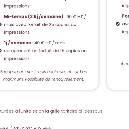
im
impressions
Fo
Mi-temps (2.5j /semaine)
: 90 € HT /
ave
mois avec forfait de 25 copies ou
im
impressions
1j / semaine
: 40 € HT / mois
comprenant un forfait de 15 copies ou
impressions
À c
Engagement sur 1 mois minimum et sur 1 an
maximum. Possibilité de renouvellement.
rées à l’unité selon la grille tarifaire ci-dessous :
unité /
A3
: 0.022 € l'unité