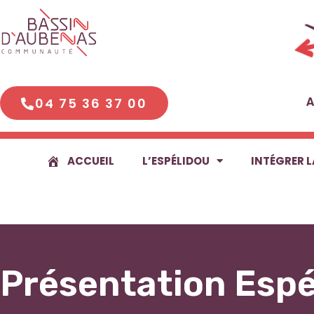
Aller
au
contenu
04 75 36 37 00
A
ACCUEIL
L’ESPÉLIDOU
INTÉGRER L
Présentation Espé