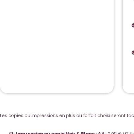
Les copies ou impressions en plus du forfait choisi seront factu
Impression ou copie Noir & Blanc : A4
: 0.011 € HT l'