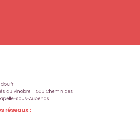
dou.fr
ités du Vinobre – 555 Chemin des
hapelle-sous-Aubenas
s réseaux :