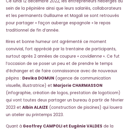
Ce lundi 12 décembre 2022, les entrepreneurs hébergés au
sein de la pépinière ainsi que leurs salariés, collaborateurs
et les permanents Guillaume et Magali se sont retrouvés
pour partager « façon auberge espagnole » le repas
traditionnel de fin d’année.
Rires et bonne humeur ont agrémenté ce moment
convivial, fort apprécié par la trentaine de participants,
surtout après 2 années de coupure «
covidienne
». Ce fut
l’occasion de se poser un peu et de prendre le temps
d’échanger et de faire connaissance avec de nouveaux
pépins :
Devika DOMUN
(agence de communication
visuelle, illustratrice) et
Marjorie CHARMASSON
(infographie, création de logos, prestation de logoticom)
qui vont toutes deux partager un bureau à partir de février
2023 et
Albin ALAIZE
(construction de piscines) qui louera
un atelier au printemps 2023.
Quant à
Geoffrey CAMPOLI et Eugénie VALDES
de la