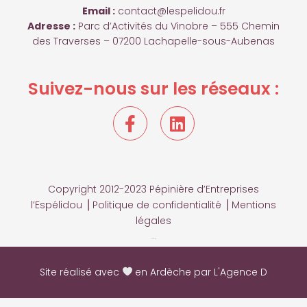
Email :
contact@lespelidou.fr
Adresse :
Parc d’Activités du Vinobre – 555 Chemin
des Traverses – 07200 Lachapelle-sous-Aubenas
Suivez-nous sur les réseaux :
F
L
a
i
c
n
e
k
b
e
Copyright 2012-2023 Pépinière d’Entreprises
o
d
l’Espélidou ⎟
Politique de confidentialité
⎟
Mentions
o
i
légales
k
n
Plan du site
-
f
Site réalisé avec
en Ardèche par L'Agence D