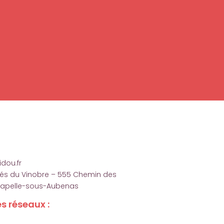
dou.fr
ités du Vinobre – 555 Chemin des
hapelle-sous-Aubenas
s réseaux :