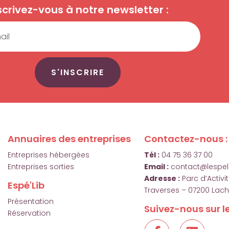
scrivez-vous à notre newsletter :
S'INSCRIRE
Annuaires des entreprises
Contactez-nous :
Entreprises hébergées
Tél :
04 75 36 37 00
Entreprises sorties
Email :
contact@lespeli
Adresse :
Parc d’Activ
Espé'Lib
Traverses – 07200 Lac
Présentation
Suivez-nous sur le
Réservation
F
L