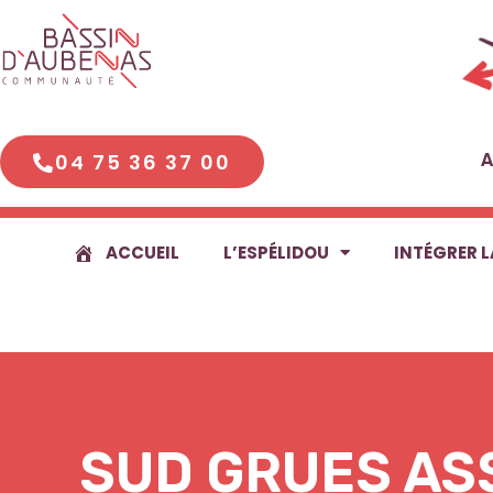
Aller
au
contenu
04 75 36 37 00
A
ACCUEIL
L’ESPÉLIDOU
INTÉGRER L
SUD GRUES AS